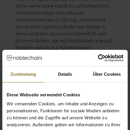
ohne seine klare Optik zu unterbrechen.
Im Inneren trägt eine robuste
Konstruktion bis zu 150 kg, unterstützt
durch eine Gasdruckfeder der Klasse 4,
einen stabilen Aluminiumsternfuß und
60-mm-Rollen, die auf Hartböden wie auf
Teppich gleich gut funktionieren.
Zustimmung
Details
Über Cookies
Technische Details
Farbe
Diese Webseite verwendet Cookies
Wir verwenden Cookies, um Inhalte und Anzeigen zu
Hauptfarbe
Schwarz
personalisieren, Funktionen für soziale Medien anbieten
zu können und die Zugriffe auf unsere Website zu
Farbe der Nähte
Schwarz
analysieren. Außerdem geben wir Informationen zu Ihrer