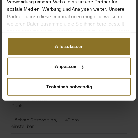
Verwendung unserer Website an unsere Partner für
soziale Medien, Werbung und Analysen weiter. Unsere
Abmessungen / Maße
Partner führen diese Informationen möglicherweise mit
weiteren Daten zusammen, die Sie ihnen bereitgestellt
Gewicht
29,7 kg
haben oder die sie im Rahmen Ihrer Nutzung der Dienste
gesammelt haben.
Stuhl Spezifikationen
Alle zulassen
Höhe Rückenlehne
98 cm
Anpassen
Breite Rückenlehne
32 cm
innen
Technisch notwendig
Breite Rückenlehne
58 cm
außen, breitester
Punkt
Höchste Sitzposition,
49 cm
einstellbar