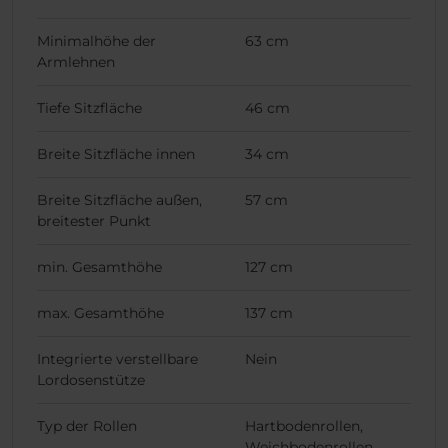
Minimalhöhe der
63 cm
Armlehnen
Tiefe Sitzfläche
46 cm
Breite Sitzfläche innen
34 cm
Breite Sitzfläche außen,
57 cm
breitester Punkt
min. Gesamthöhe
127 cm
max. Gesamthöhe
137 cm
Integrierte verstellbare
Nein
Lordosenstütze
Typ der Rollen
Hartbodenrollen,
Weichbodenrollen