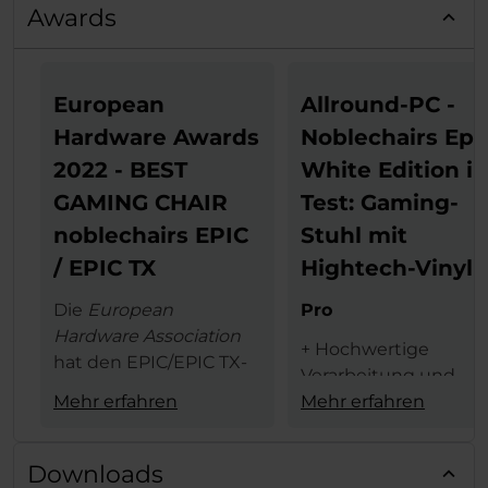
Awards
European
Allround-PC -
Hardware Awards
Noblechairs Epi
2022 - BEST
White Edition i
GAMING CHAIR
Test: Gaming-
noblechairs EPIC
Stuhl mit
/ EPIC TX
Hightech-Vinyl
Die
European
Pro
Hardware Association
+ Hochwertige
hat den EPIC/EPIC TX-
Verarbeitung und
Serie von noblechairs
Mehr erfahren
Materialauswahl
Mehr erfahren
den begehrten
+ schicke weiße Opti
European Hardware
+ 4D-Armlehne
Award in der
Kategorie
Downloads
+ hoher Sitzkomfort