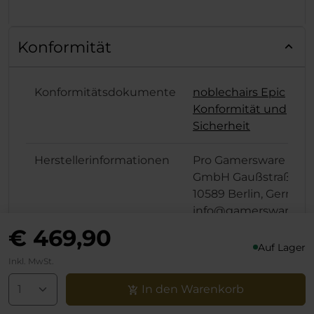
Konformität
Konformitätsdokumente
noblechairs Epic
Konformität und
Sicherheit
Herstellerinformationen
Pro Gamersware
GmbH Gaußstraße 1,
10589 Berlin, German
info@gamersware.c
€ 469,90
Verantwortliche Person
Pro Gamersware
Auf Lager
GmbH Gaußstraße 1,
Inkl. MwSt.
10589 Berlin, German
In den Warenkorb
info@gamersware.c