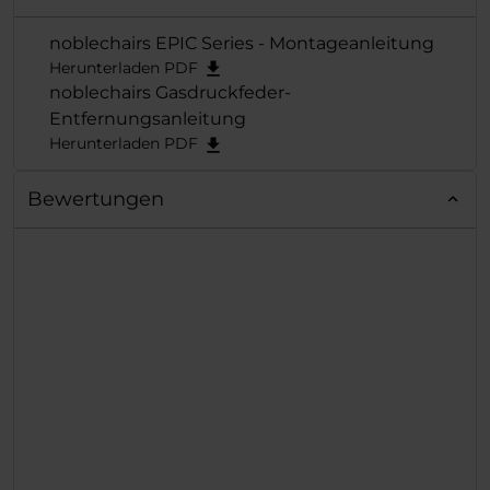
"Best Gaming
+ schneller,
Chair"
verliehen und
noblechairs EPIC Series - Montageanleitung
problemloser
der exzellenten Reihe
Herunterladen PDF
Zusammenbau
damit erneut die
noblechairs Gasdruckfeder-
verdiente Krone
Entfernungsanleitung
aufgesetzt.
Herunterladen PDF
Bewertungen