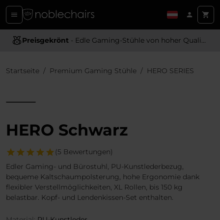
Ergonomisches Design
- Bietet optimale Unterstützung und Komfort
Startseite
Premium Gaming Stühle
HERO SERIES
HERO Schwarz
(5 Bewertungen)
Edler Gaming- und Bürostuhl, PU-Kunstlederbezug,
bequeme Kaltschaumpolsterung, hohe Ergonomie dank
flexibler Verstellmöglichkeiten, XL Rollen, bis 150 kg
belastbar. Kopf- und Lendenkissen-Set enthalten.
Material:
PU-Kunstleder