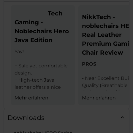
Tech
NikkTech -
Gaming -
noblechairs HE
Noblechairs Hero
Real Leather
Java Edition
Premium Gami
Yay!
Chair Review
PROS
+ Safe yet comfortable
design.
- Near Excellent Buil
+ High-tech Java
Quality (Breathable T
leather offers a nice
Grain Leather / Steel
texture.
Mehr erfahren
Mehr erfahren
Frame)
+ The same leather
- Design (Available In 
ensures less heat
Black & Black Red
transfer (conduction)
Downloads
Colors)
between the user and
- Comfort Levels
gaming chair.