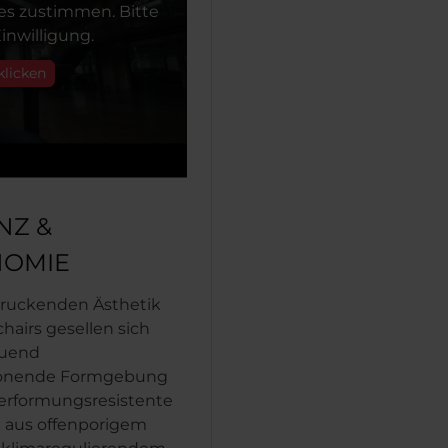
s zustimmen. Bitte
inwilligung.
klicken
NZ &
OMIE
druckenden Ästhetik
chairs gesellen sich
tuend
honende Formgebung
erformungsresistente
 aus offenporigem