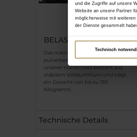
und die Zugriffe auf unsere 
an den ind
Website an unsere Partner fü
kinderleich
möglicherweise mit weiteren
der Dienste gesammelt habe
BELASTBARE BASIS
Technisch notwend
Das mattschwarz
pulverbeschichtete Fußkreuz
unserer noblechairs besteht aus
stabilem Vollaluminium und trägt
ein Gewicht von bis zu 150
Kilogramm.
Technische Details