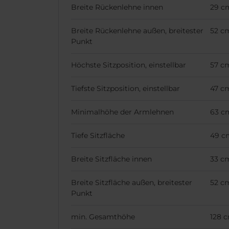
Breite Rückenlehne innen
29 c
Breite Rückenlehne außen, breitester
52 c
Punkt
Höchste Sitzposition, einstellbar
57 c
Tiefste Sitzposition, einstellbar
47 c
Minimalhöhe der Armlehnen
63 c
Tiefe Sitzfläche
49 c
Breite Sitzfläche innen
33 c
Breite Sitzfläche außen, breitester
52 c
Punkt
min. Gesamthöhe
128 