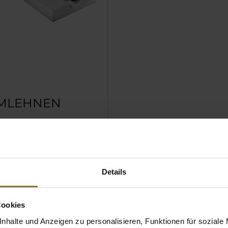
MLEHNEN
chairs 4D-Armlehnen
ximale
gsmöglichkeiten und
h in vier Dimensionen
Details
 horizontal
), lateral (Querachse),
Höhe) und dazu kommt
Cookies
rbare Neigungswinkel.
nhalte und Anzeigen zu personalisieren, Funktionen für soziale
ne optimale Anpassung