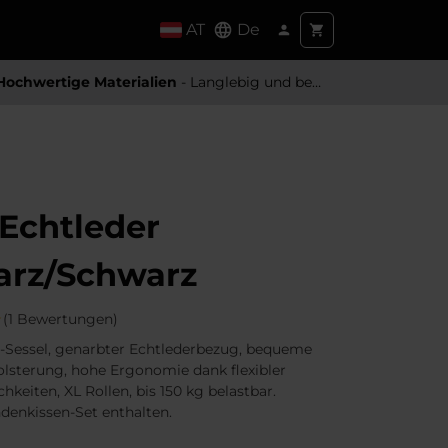
AT
De
Hochwertige Materialien
- Langlebig und besonders Angenehm
Echtleder
arz/Schwarz
(1 Bewertungen)
-Sessel, genarbter Echtlederbezug, bequeme
lsterung, hohe Ergonomie dank flexibler
hkeiten, XL Rollen, bis 150 kg belastbar.
denkissen-Set enthalten.