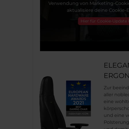
Verwendung von Marketing-Cookie
aktualisiere deine Cookie-E
Hier für Cookie-Update 
ELEGA
ERGON
Zur beein
aller noble
eine wohl
körpersc
und eine v
Polsterung