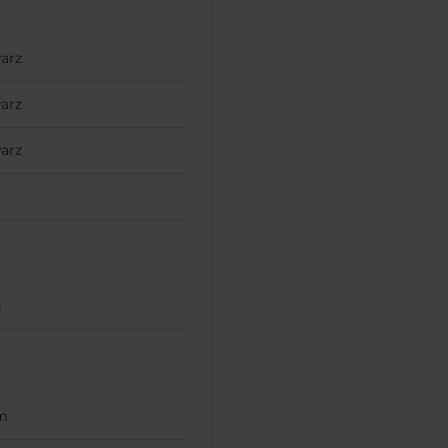
arz
arz
arz
g
m