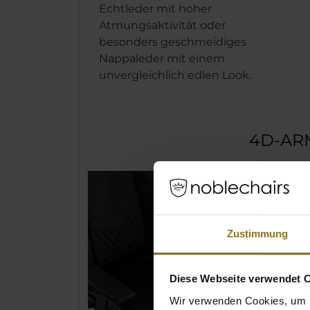
Echtleder mit hoher
Atmungsaktivität oder
besonders geschmeidiges
Nappaleder mit einem
unvergleichlich edlen Look.
4D-AR
Die noble
bieten ma
Einstellun
lassen sic
Zustimmung
verstellen:
(Längsachse
vertikal (
Diese Webseite verwendet 
der justie
Wir verwenden Cookies, um I
So wird ei