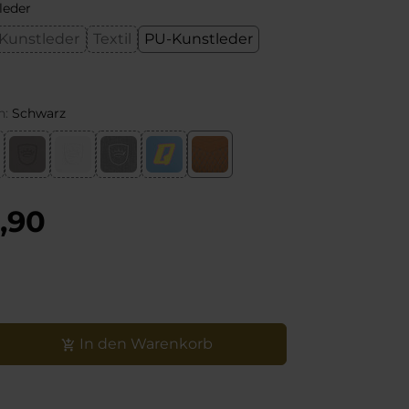
leder
Kunstleder
Textil
PU-Kunstleder
n:
Schwarz
tät
,90
In den Warenkorb