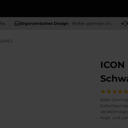
tät
Ergonomisches Design
- Bietet optimale Unterstützung und Komfort
SERIES
ICON 
Schw
Edler Gaming
Kaltschaumpo
Verstellmöglic
Kopf- und Len