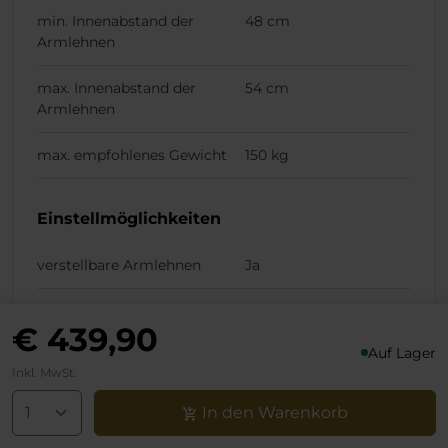
min. Innenabstand der
48 cm
Armlehnen
max. Innenabstand der
54 cm
Armlehnen
max. empfohlenes Gewicht
150 kg
Einstellmöglichkeiten
verstellbare Armlehnen
Ja
verstellbare Rückenlehne
Ja
€ 439,90
Auf Lager
höhenverstellbar
Ja
Inkl. MwSt.
Gurtdurchführung
Nein
In den Warenkorb