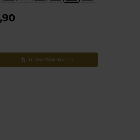
tät
,90
In den Warenkorb