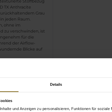
texturierte Stoffbezug
D TX Anthracite
 zurückhaltendem Grau
l in jeden Raum.
n, ohne im
d zu verschwinden, ist
angenehm für die
rend der Airflow-
wundernde Blicke auf
Grau, akzentuiert von
klen Armlehnen
xturierter Stoffbezug
Details
erte Rückenlehne
Cookies
nhalte und Anzeigen zu personalisieren, Funktionen für soziale