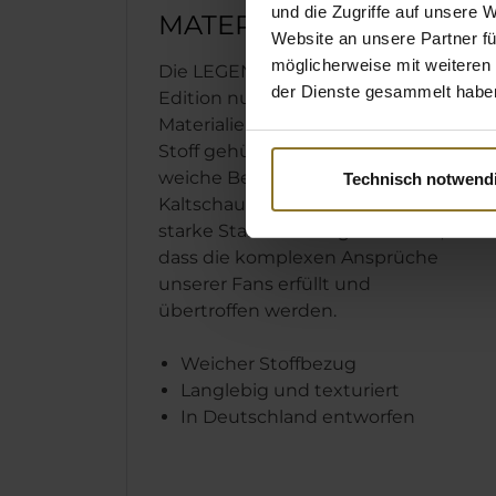
und die Zugriffe auf unsere 
MATERIALIEN
Website an unsere Partner fü
möglicherweise mit weiteren
Die LEGEND TX Anthracite
der Dienste gesammelt habe
Edition nutzt nur die besten
Materialien und ist in luxuriösem
Stoff gehüllt. Der robuste und
weiche Bezug, die komfortable
Technisch notwend
Kaltschaumpolsterung und der
starke Stahlrahmen garantieren,
dass die komplexen Ansprüche
unserer Fans erfüllt und
übertroffen werden.
Weicher Stoffbezug
Langlebig und texturiert
In Deutschland entworfen