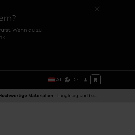
ern?
rufst. Wenn du zu
nk:
AT
De
Hochwertige Materialien
- Langlebig und besonders Angenehm