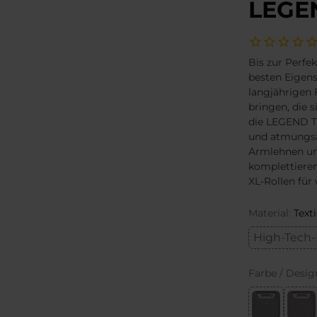
LEGE
Bis zur Perfe
besten Eigens
langjährigen 
bringen, die s
die LEGEND TX
und atmungsak
Armlehnen un
komplettieren
XL-Rollen für
Material:
Texti
High-Tech-
Farbe / Desig