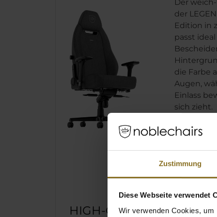
Der weich-
der LEGEN
Edition in
passt idea
Bescheide
Hintergrun
die Farbe 
Augen, wäh
Einlass be
sich zieht.
Reiches 
den dun
Weich-te
Zustimmung
Vergröß
Diese Webseite verwendet 
HIGH-QUALITY
Wir verwenden Cookies, um I