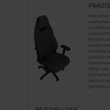
PRÄZI
Wie schon 
noblechair
LEGEND v
vollautoma
Herstellun
konstruiert
Hochpräzi
erstellen 
Stahlrahm
nähen die 
kombinieren
die höchst
genießen k
BEISPIELLOSE