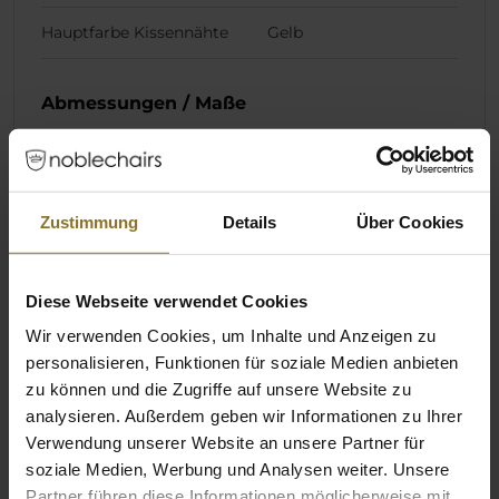
Hauptfarbe Kissennähte
Gelb
Abmessungen / Maße
Breite Nackenkissen
300 mm
Höhe Nackenkissen
190 mm
Zustimmung
Details
Über Cookies
Tiefe Nackenkissen
85 mm
Diese Webseite verwendet Cookies
Gewicht Nackenkissen
272 g
Wir verwenden Cookies, um Inhalte und Anzeigen zu
Breite Lendenkissen
400 mm
personalisieren, Funktionen für soziale Medien anbieten
zu können und die Zugriffe auf unsere Website zu
Höhe Lendenkissen
320 mm
analysieren. Außerdem geben wir Informationen zu Ihrer
Verwendung unserer Website an unsere Partner für
Tiefe Lendenkissen
80 mm
soziale Medien, Werbung und Analysen weiter. Unsere
Partner führen diese Informationen möglicherweise mit