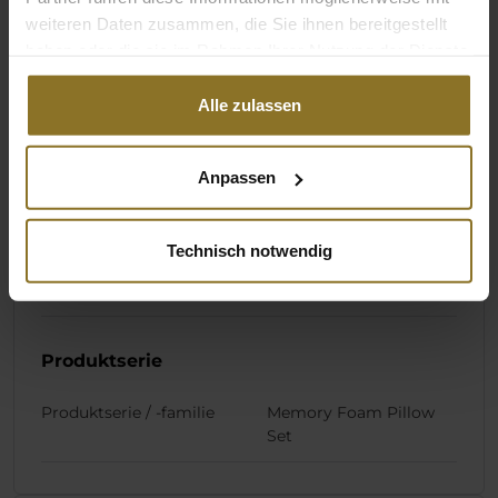
Gewicht Lendenkissen
480 g
weiteren Daten zusammen, die Sie ihnen bereitgestellt
haben oder die sie im Rahmen Ihrer Nutzung der Dienste
gesammelt haben.
Material
Alle zulassen
Inneres Material Kissen
Memory Foam
Anpassen
Material Kissenbezug
Stoff
Waschmaschinenwaschbar
Ja
Technisch notwendig
max. Waschtemperatur
40 °C
Produktserie
Produktserie / -familie
Memory Foam Pillow
Set