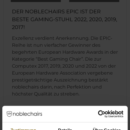
DER NOBLECHAIRS EPIC IST DER
BESTE GAMING-STUHL 2022, 2020, 2019,
2017!
Exzellenz verdient Anerkennung. Die EPIC-
Reihe ist nun vierfacher Gewinner des
begehrten European Hardware Awards in der
Kategorie “Best Gaming Chair”. Die zur
Computex 2017, 2019, 2020 und 2022 von der
European Hardware Association vergebene
prestigeträchtige Auszeichnung bestärkt
noblechairs darin, nach Perfektion und
höchster Qualität zu streben.
Technische Details
Zustimmung
Details
Über Cookies