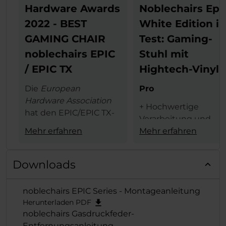
Hardware Awards
Noblechairs Epi
2022 - BEST
White Edition i
GAMING CHAIR
Test: Gaming-
noblechairs EPIC
Stuhl mit
/ EPIC TX
Hightech-Vinyl
Die
European
Pro
Hardware Association
+ Hochwertige
hat den EPIC/EPIC TX-
Verarbeitung und
Serie von noblechairs
Mehr erfahren
Materialauswahl
Mehr erfahren
den begehrten
+ schicke weiße Opti
European Hardware
+ 4D-Armlehne
Award in der
Kategorie
Downloads
+ hoher Sitzkomfort
"Best Gaming
+ schneller,
Chair"
verliehen und
noblechairs EPIC Series - Montageanleitung
problemloser
der exzellenten Reihe
Herunterladen PDF
Zusammenbau
damit erneut die
noblechairs Gasdruckfeder-
verdiente Krone
Entfernungsanleitung