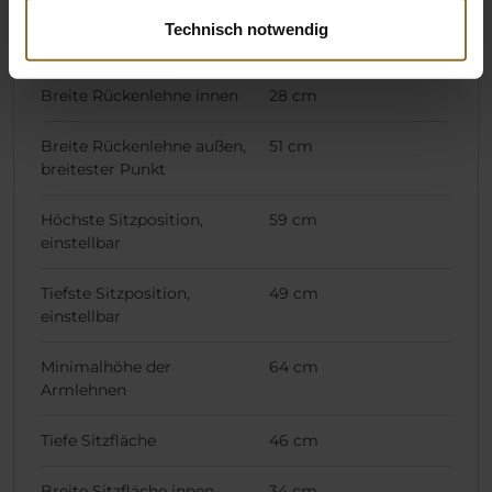
Technisch notwendig
Höhe Rückenlehne
84 cm
Breite Rückenlehne innen
28 cm
Breite Rückenlehne außen,
51 cm
breitester Punkt
Höchste Sitzposition,
59 cm
einstellbar
Tiefste Sitzposition,
49 cm
einstellbar
Minimalhöhe der
64 cm
Armlehnen
Tiefe Sitzfläche
46 cm
Breite Sitzfläche innen
34 cm