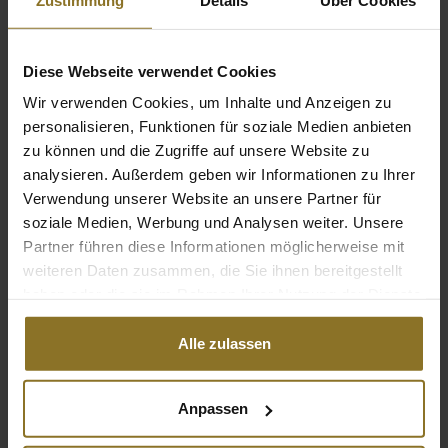
Farbe
Diese Webseite verwendet Cookies
Hauptfarbe
Schwarz
Wir verwenden Cookies, um Inhalte und Anzeigen zu
personalisieren, Funktionen für soziale Medien anbieten
Sekundärfarbe
Gold
zu können und die Zugriffe auf unsere Website zu
analysieren. Außerdem geben wir Informationen zu Ihrer
Hauptfarbe Kissen
Schwarz
Verwendung unserer Website an unsere Partner für
soziale Medien, Werbung und Analysen weiter. Unsere
Farbe der Nähte
Gold
Partner führen diese Informationen möglicherweise mit
Hauptfarbe Kissennähte
Gold
weiteren Daten zusammen, die Sie ihnen bereitgestellt
haben oder die sie im Rahmen Ihrer Nutzung der Dienste
gesammelt haben.
Abmessungen / Maße
Alle zulassen
Gewicht
28 kg
Anpassen
Stuhl Spezifikationen