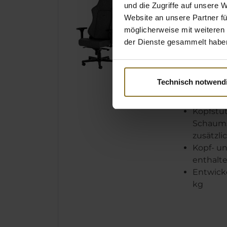
Pflegele
und die Zugriffe auf unsere 
Flecken
Website an unsere Partner fü
Erhältlic
möglicherweise mit weiteren
dezenten
der Dienste gesammelt habe
Integrie
Lendenw
Besonde
Technisch notwend
Armlehne
Komfort
Kopfstü
Schaums
zusätzli
Kopf- u
enthalt
Entwicke
kg