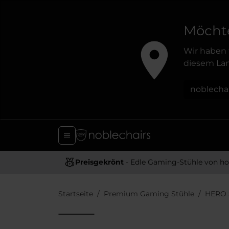
Möchte
Wir haben 
diesem Lan
noblecha
Preisgekrönt
- Edle Gaming-Stühle von hoher Quali
Startseite
Premium Gaming Stühle
HERO 