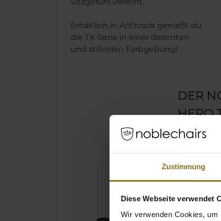
Sitzgefühl verleiht.
Erhältlich in Anthrazit genießt du
die TX-Serie in einer dezenten
und stilvollen Farbgebung!
DER N
HERO 
STUHL
Neu entw
atmungs
Zustimmung
der TX-S
Stützge
erhöhte 
Diese Webseite verwendet 
und Kom
Wir verwenden Cookies, um I