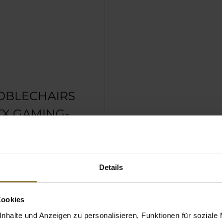
OBLECHAIRS
TX GAMING-
ickeltes,
aktives Textilgewebe
Details
erie
webe aus Fleece für
Strapazierfähigkeit
Cookies
fort
nhalte und Anzeigen zu personalisieren, Funktionen für soziale