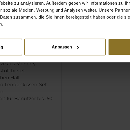
ichter Stoffbezug mit
Website zu analysieren. Außerdem geben wir Informationen zu I
schutz
r soziale Medien, Werbung und Analysen weiter. Unsere Partner
h in Anthrazit für einen
 Daten zusammen, die Sie ihnen bereitgestellt haben oder die s
 und stilvollen Look
n.
rte verstellbare
irbelstütze
rs große 4D-
ig
Anpassen
n für zusätzlichen
tze aus Memory-
toff bietet
chen Halt
nd Lendenkissen-Set
en
lt für Benutzer bis 150