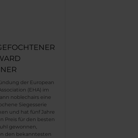
GEFOCHTENER
WARD
NNER
ründung der European
ssociation (EHA) im
kann noblechairs eine
ochene Siegesserie
ken und hat fünf Jahre
en Preis für den besten
uhl gewonnen,
on den bekanntesten