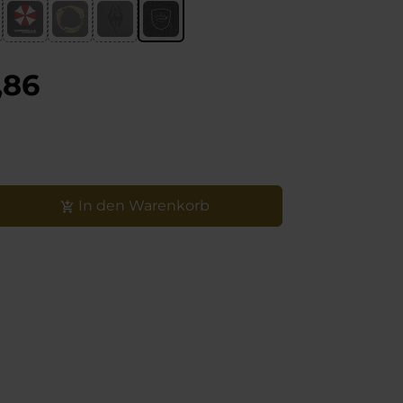
tät
,86
In den Warenkorb