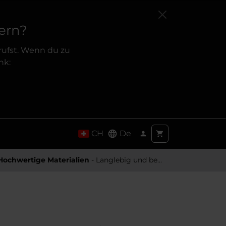
ern?
rufst. Wenn du zu
nk:
CH
De
Hochwertige Materialien
- Langlebig und besonders Angenehm