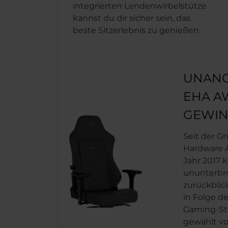
integrierten Lendenwirbelstütze
kannst du dir sicher sein, das
beste Sitzerlebnis zu genießen.
UNAN
EHA A
GEWI
Seit der G
Hardware A
Jahr 2017 
ununterbr
zurückblic
in Folge d
Gaming-St
gewählt v