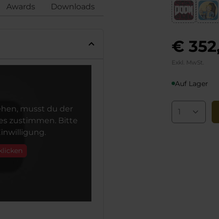
Awards
Downloads
Bewertungen
Konformi
€ 352
Exkl. MwSt.
Auf Lager
hen, musst du der
s zustimmen. Bitte
inwilligung.
klicken