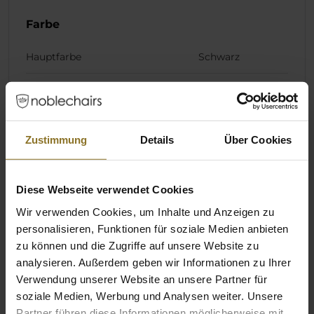
Farbe
Hauptfarbe
Schwarz
Sekundärfarbe
Weiß
Material
Zustimmung
Details
Über Cookies
Inneres Material Kissen
Kaltschaum
Diese Webseite verwendet Cookies
Material Kissenbezug
Stoff
Wir verwenden Cookies, um Inhalte und Anzeigen zu
personalisieren, Funktionen für soziale Medien anbieten
Produktserie
zu können und die Zugriffe auf unsere Website zu
analysieren. Außerdem geben wir Informationen zu Ihrer
Produktserie / -familie
Kissen Set
Verwendung unserer Website an unsere Partner für
soziale Medien, Werbung und Analysen weiter. Unsere
Partner führen diese Informationen möglicherweise mit