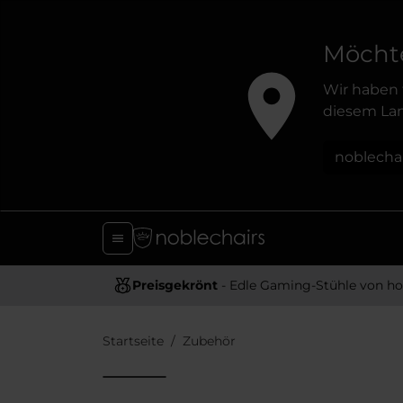
Möchte
Wir haben 
diesem Lan
noblecha
Preisgekrönt
- Edle Gaming-Stühle von hoher Quali
Startseite
Zubehör