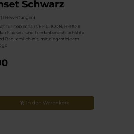
nset Schwarz
(1 Bewertungen)
Set für noblechairs EPIC, ICON, HERO &
den Nacken- und Lendenbereich, erhöhte
d Bequemlichkeit, mit eingesticktem
Logo
90
In den Warenkorb