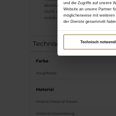
und die Zugriffe auf unsere 
absolutes Muss, und das
Website an unsere Partner fü
nicht nur für Besitzer eines
möglicherweise mit weiteren
noblechairs.
der Dienste gesammelt habe
Technisch notwend
Technische Details
Farbe
Hauptfarbe
Material
Inneres Material Kissen
Material Kissenbezug