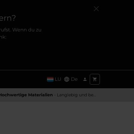
ern?
rufst. Wenn du zu
nk:
LU
De
Hochwertige Materialien
- Langlebig und besonders Angenehm