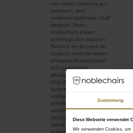
von einem Überzug aus
weichem, aber
widerstandsfähigen Stoff
bedeckt. Jedes
noblechairs-Kissen
schmiegt sich dadurch
förmlich an die Haut an.
Zugleich sind die Kissen
pflegeleicht und lassen
sich problemlos
abwaschen. Schließlich
sind die noblechairs Kissen
auch etwas für das Auge:
noblechairs-Logo und -
Zustimmung
Schriftzug sind in
verschiedenen Farben in
das Kissen eingestickt.
Diese Webseite verwendet 
Damit sind die
Wir verwenden Cookies, um I
noblechairs-Kissen ein