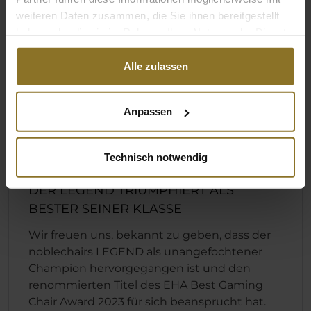
weiteren Daten zusammen, die Sie ihnen bereitgestellt
haben oder die sie im Rahmen Ihrer Nutzung der Dienste
gesammelt haben.
Alle zulassen
Anpassen
Technisch notwendig
DER LEGEND TRIUMPHIERT ALS
BESTER SEINER KLASSE
Wir freuen uns, bekannt zu geben, dass der
noblechairs LEGEND als unangefochtener
Champion hervorgegangen ist und den
renommierten Titel des EHA Best Gaming
Chair Award 2023 für sich beansprucht hat.