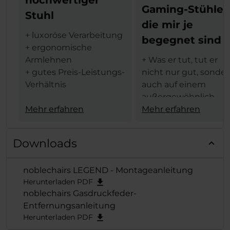
Gaming-Stühle,
Stuhl
die mir je
+ luxoröse Verarbeitung
begegnet sind
+ ergonomische
Armlehnen
+ Was er tut, tut er
+ gutes Preis-Leistungs-
nicht nur gut, sonde
Verhältnis
auch auf einem
außergewöhnlich
Aus dem tschechischen
Mehr erfahren
hohen Niveau
Mehr erfahren
Übersetzt:
+ Ein Gaming-Stuhl d
"Die Verarbeitung des
Spitzenklasse, der (je
Downloads
Stuhls ist wirklich
nach Farb- und
luxuriös, ich kann hier
Designwahl) sowohl 
noblechairs LEGEND - Montageanleitung
einfach keinen
Büro als auch im
Herunterladen PDF
Vergleich finden. Von
Wohnzimmer oder in
noblechairs Gasdruckfeder-
der
einem Gaming-
Entfernungsanleitung
Ganzmetallkonstruktion
Gehäuse eine gute
Herunterladen PDF
(der Stuhl ist wirklich
Figur abgeben würd