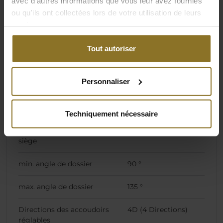
avec d'autres informations que vous leur avez fournies
max. Hauteur totale
138 cm
ou qu'ils ont collectées lors de votre utilisation de leurs
services.
Support lombaire réglable
Non
intégré
Tout autoriser
Type de lanceur
Roulettes pour sol
dur, Roulettes pour
Personnaliser
sol souple
Lanceur de sorts
60 mm
Techniquement nécessaire
max. angle d'inclinaison du
11 °
siège
min. angle de dossier
90 °
max. angle de dossier
135 °
Directions des accoudoirs
4D (4 Directions)
réglables