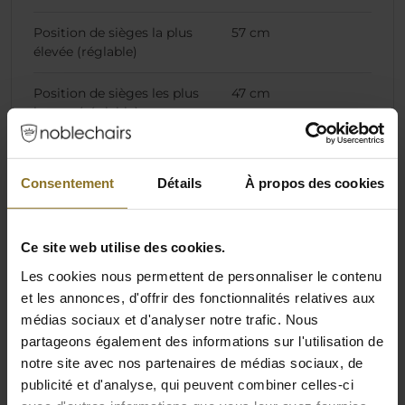
Position de sièges la plus
57 cm
élevée (réglable)
Position de sièges les plus
47 cm
basses (réglable)
Hauteur de l'accoudoir
63 cm
(minimum)
Consentement
Détails
À propos des cookies
Profondeur de siège
49 cm
Ce site web utilise des cookies.
Largeur du siège (dimension
33 cm
intérieure)
Les cookies nous permettent de personnaliser le contenu
et les annonces, d'offrir des fonctionnalités relatives aux
Largeur du siège (dimension
52 cm
médias sociaux et d'analyser notre trafic. Nous
extérieure)
partageons également des informations sur l'utilisation de
notre site avec nos partenaires de médias sociaux, de
min. Hauteur totale
128 cm
publicité et d'analyse, qui peuvent combiner celles-ci