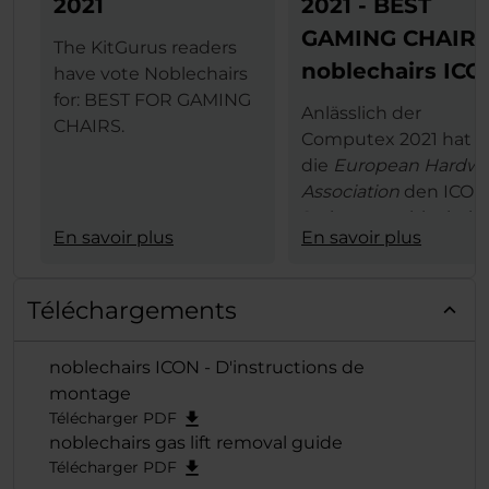
2021
2021 - BEST
GAMING CHAIR
The KitGurus readers
noblechairs ICO
have vote Noblechairs
for: BEST FOR GAMING
Anlässlich der
CHAIRS.
Computex 2021 hat
die
European Hardwa
Association
den ICON
Serie von noblechairs
En savoir plus
En savoir plus
den begehrten
European Hardware
Award 2021 in
Téléchargements
der
Kategorie "Best
Gaming
noblechairs ICON - D'instructions de
Chair"
verliehen und
montage
der exzellenten Reih
Télécharger PDF
damit die verdiente
noblechairs gas lift removal guide
Krone aufgesetzt.
Télécharger PDF