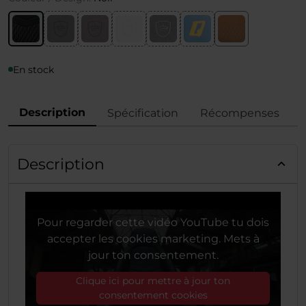
En stock
Description
Spécification
Récompenses
Description
Pour regarder cette vidéo YouTube tu dois
accepter les cookies marketing. Mets à
jour ton consentement.
Clique ici pour mettre à jour ton
consentement cookies