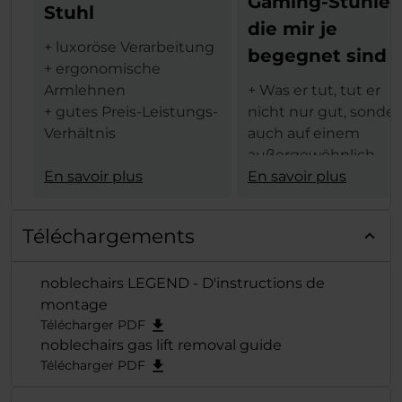
Gaming-Stühle,
Stuhl
die mir je
+ luxoröse Verarbeitung
begegnet sind
+ ergonomische
Armlehnen
+ Was er tut, tut er
+ gutes Preis-Leistungs-
nicht nur gut, sonde
Verhältnis
auch auf einem
außergewöhnlich
Aus dem tschechischen
En savoir plus
hohen Niveau
En savoir plus
Übersetzt:
+ Ein Gaming-Stuhl d
"Die Verarbeitung des
Spitzenklasse, der (je
Téléchargements
Stuhls ist wirklich
nach Farb- und
luxuriös, ich kann hier
Designwahl) sowohl 
noblechairs LEGEND - D'instructions de
einfach keinen
Büro als auch im
montage
Vergleich finden. Von
Wohnzimmer oder in
Télécharger PDF
der
einem Gaming-
noblechairs gas lift removal guide
Ganzmetallkonstruktion
Gehäuse eine gute
Télécharger PDF
(der Stuhl ist wirklich
Figur abgeben würd
schwer) bis zur
+ In jeder praktische