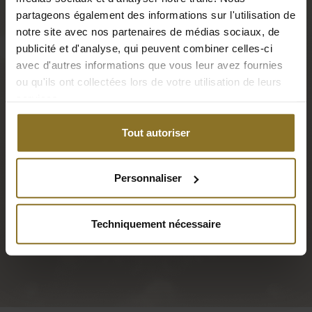
GAGNANT DU
partageons également des informations sur l'utilisation de
notre site avec nos partenaires de médias sociaux, de
PRIX EHA 2023
publicité et d'analyse, qui peuvent combiner celles-ci
avec d'autres informations que vous leur avez fournies
noblechairs offre un confort optimal à quiconque
ou qu'ils ont collectées lors de votre utilisation de leurs
passe beaucoup de temps au bureau. Inspiré des
services.
voitures les plus exclusives au monde, noblechairs
associe l'ergonomie la plus moderne à un design
Tout autoriser
inspiré par l'esport pour les personnes exigeantes..
Personnaliser
Techniquement nécessaire