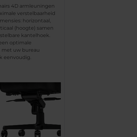
hairs 4D armleuningen
imale verstelbaarheid
imensies: horizontaal,
erticaal (hoogte) samen
stelbare kantelhoek.
een optimale
 met uw bureau
k eenvoudig.