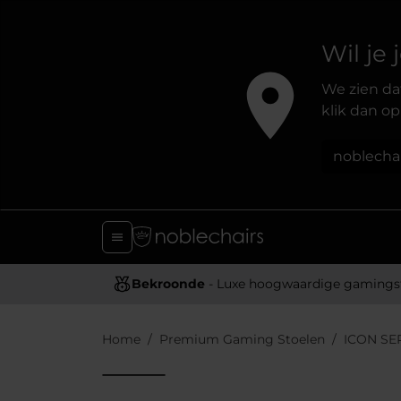
Wil je
We zien dat
klik dan op
noblecha
Bekroonde
- Luxe hoogwaardige gamingstoel
Home
Premium Gaming Stoelen
ICON SE