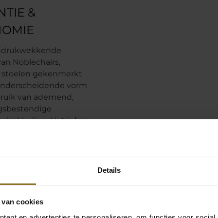
TIE &
OMIE
indrukwekkende
van Noblechairs,
 stoelen gekenmerkt
onderscheidende vorm
bruik van ademend,
gsbestendige
bekleding. Het is het
n dit schuim met hoge
dat ervoor zorgt dat
 vorm gedurende
d behoudt, effectief de
Details
verdeelt en voorkomt
ers te diep in de
 wegzakken.
 van cookies
ent en advertenties te personaliseren, om functies voor social