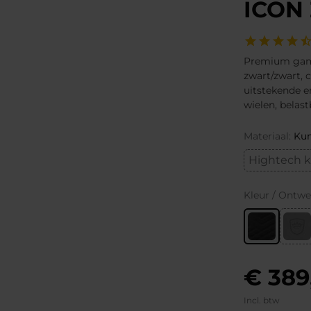
ICON 
Premium gamin
zwart/zwart,
uitstekende e
wielen, belas
Materiaal:
Kun
Hightech k
Kleur / Ontwe
€ 389
Incl. btw