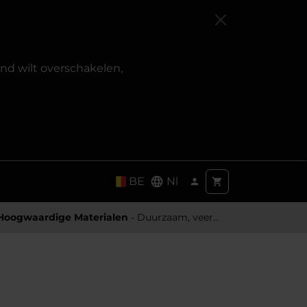
and wilt overschakelen,
BE
Nl
Hoogwaardige Materialen
- Duurzaam, veerkrachtig en aangenaam