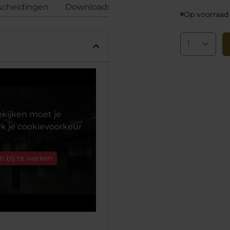
scheidingen
Downloads
Beoordelingen
Confo
Op voorraad
kijken moet je
k je cookievoorkeur
n bij te werken