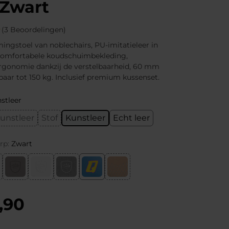
Zwart
(3 Beoordelingen)
gstoel van noblechairs, PU-imitatieleer in
 comfortabele koudschuimbekleding,
rgonomie dankzij de verstelbaarheid, 60 mm
tbaar tot 150 kg. Inclusief premium kussenset.
stleer
unstleer
Stof
Kunstleer
Echt leer
rp:
Zwart
,90