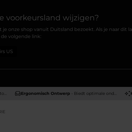
 je voorkeursland wijzigen?
 je onze shop vanuit Duitsland bezoekt. Als je naar dit l
 de volgende link:
irs US
en
Ergonomisch Ontwerp
- Biedt optimale ondersteuning en comfort
RIE