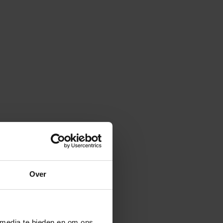
Over
 media te bieden en om ons