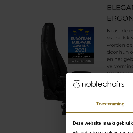
ELEGAN
ERGON
Naast de 
esthetiek 
worden de
door hun 
en het ge
vervormin
koudschuim
gebruik va
dichtheid 
stoel zijn
langere tij
Toestemming
belasting 
dat gebruik
bekleding
Deze website maakt gebruik
We gebruiken cookies om cont