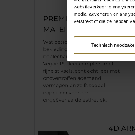
websiteverkeer te analyseren
media, adverteren en analys
PREMIUM
verstrekt of die ze hebben v
MATERIALEN
Wat betreft de
Technisch noodzakel
bekledingsmaterialen van onze
noblechairs, er is voor elk wat wils:
Vegan PU-leer compleet met
fijne stiksels, echt echt leer met
onovertroffen ademend
vermogen en zelfs soepel
nappaleer voor een
ongeëvenaarde esthetiek.
4D AR