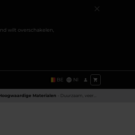
and wilt overschakelen,
BE
Nl
Hoogwaardige Materialen
- Duurzaam, veerkrachtig en aangenaam