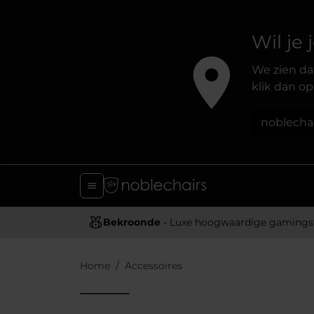
Wil je
We zien dat
klik dan op
noblecha
Bekroonde
- Luxe hoogwaardige gamingstoel
Home
Accessoires