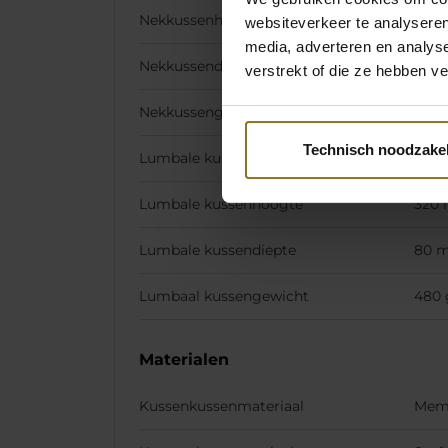
Nekkussenhoogte
190
websiteverkeer te analyseren
media, adverteren en analys
Nekkussendiepte
85 
verstrekt of die ze hebben v
Nekkussengewicht
272 
Technisch noodzakel
Lumbale kussenbreedte
400
Lumbale kussenhoogte
320
Lumbale kussendiepte
80 
Lumbaal kussengewicht
480 
Materialen
Kussenkussenmateriaal
Mem