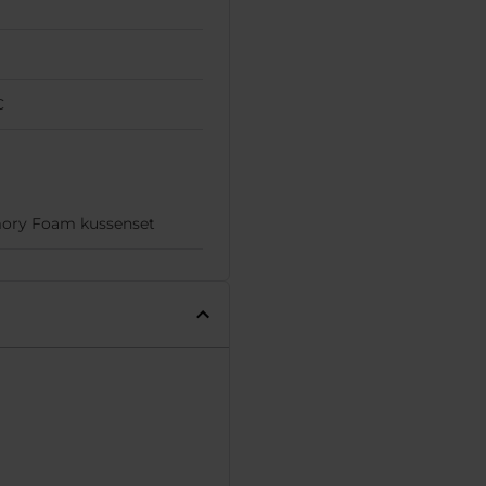
C
ry Foam kussenset