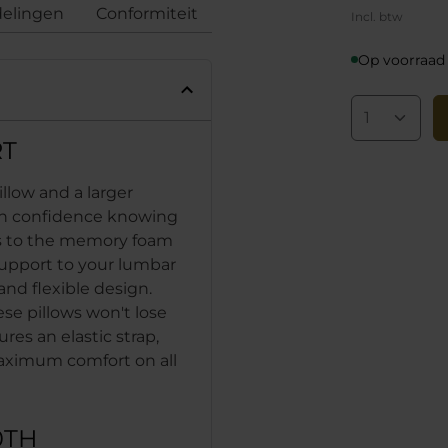
elingen
Conformiteit
Incl. btw
Op voorraad
T
llow and a larger
ith confidence knowing
ks to the memory foam
support to your lumbar
and flexible design.
se pillows won't lose
res an elastic strap,
maximum comfort on all
0TH