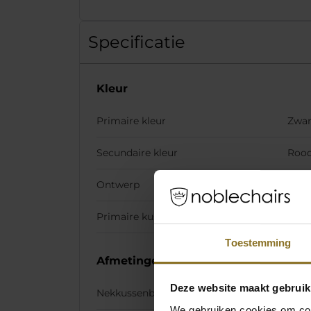
Specificatie
Kleur
Primaire kleur
Zwar
Secundaire kleur
Roo
Ontwerp
Doo
Primaire kussen Stiching kleur
Gou
Toestemming
Afmetingen
Deze website maakt gebruik
Nekkussenbreedte
300
We gebruiken cookies om cont