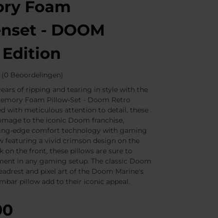
ry Foam
enset - DOOM
 Edition
(0 Beoordelingen)
ears of ripping and tearing in style with the
Memory Foam Pillow-Set - Doom Retro
ed with meticulous attention to detail, these
omage to the iconic Doom franchise,
ting-edge comfort technology with gaming
w featuring a vivid crimson design on the
 on the front, these pillows are sure to
ment in any gaming setup. The classic Doom
eadrest and pixel art of the Doom Marine's
mbar pillow add to their iconic appeal.
90