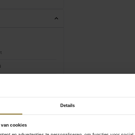
t
d
m
d
Details
 van cookies
 mm
ent en advertenties te personaliseren, om functies voor social