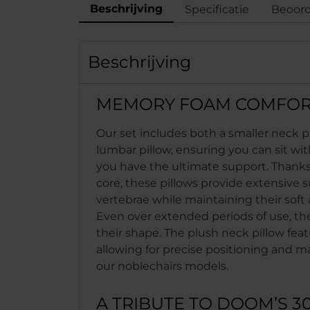
Beschrijving
Specificatie
Beoord
Beschrijving
MEMORY FOAM COMFOR
Our set includes both a smaller neck pi
lumbar pillow, ensuring you can sit w
you have the ultimate support. Than
core, these pillows provide extensive 
vertebrae while maintaining their soft 
Even over extended periods of use, the
their shape. The plush neck pillow featu
allowing for precise positioning and 
our noblechairs models.
A TRIBUTE TO DOOM’S 3