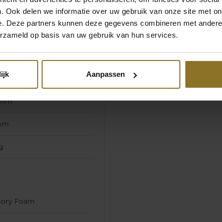
 mm
. Ook delen we informatie over uw gebruik van onze site met on
e. Deze partners kunnen deze gegevens combineren met andere i
mm
erzameld op basis van uw gebruik van hun services.
g
ijk
Aanpassen
 mm
 mm
mm
g
ory Foam