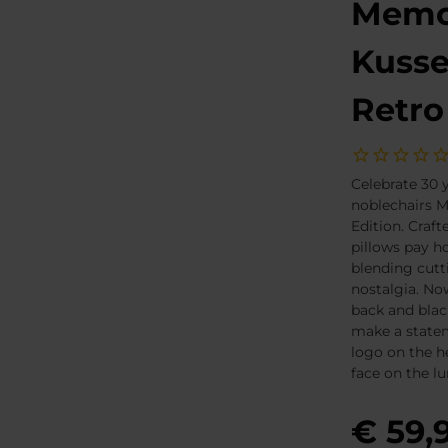
Memo
Kuss
Retro
Celebrate 30 y
noblechairs 
Edition. Craft
pillows pay h
blending cut
nostalgia. No
back and black
make a state
logo on the h
face on the lu
€ 59,