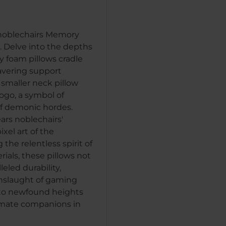
 noblechairs Memory
 Delve into the depths
 foam pillows cradle
avering support
 smaller neck pillow
ogo, a symbol of
of demonic hordes.
ars noblechairs'
xel art of the
he relentless spirit of
rials, these pillows not
eled durability,
onslaught of gaming
 to newfound heights
timate companions in