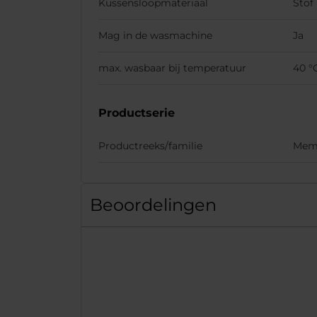
Kussensloopmateriaal
Stof
Mag in de wasmachine
Ja
max. wasbaar bij temperatuur
40 °
Productserie
Productreeks/familie
Memo
Beoordelingen