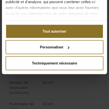
publicité et d'analyse, qui peuvent combiner celles-ci
intérieure)
avec d'autres informations que vous leur avez fournies
Largeur du
58 cm
ou qu'ils ont collectées lors de votre utilisation de leurs
dossier
services.
(dimension
extérieure)
Tout autoriser
Position de sièges
49 cm
la plus élevée
Personnaliser
(réglable)
Position de sièges
40 cm
Techniquement nécessaire
les plus basses
(réglable)
Hauteur de
62 cm
l'accoudoir
(minimum)
Profondeur de
53 cm