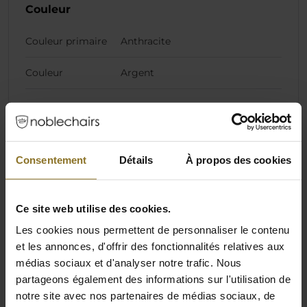
Couleur
Couleur primaire
Anthracite
Couleur
Argent
Dimensions
Lester
29,7 kg
Consentement
Détails
À propos des cookies
Spécifications de la chaise
Ce site web utilise des cookies.
Hauteur du
98 cm
Les cookies nous permettent de personnaliser le contenu
dossier
et les annonces, d'offrir des fonctionnalités relatives aux
médias sociaux et d'analyser notre trafic. Nous
Largeur du
32 cm
partageons également des informations sur l'utilisation de
dossier
notre site avec nos partenaires de médias sociaux, de
(dimension