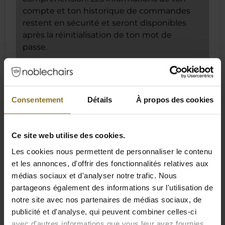
compte et ton historique de commandes
restent en sécurité et seront disponibles
après la réinitialisation de ton mot de
passe.
Connexion
Consentement
Détails
À propos des cookies
Tu es déjà client ?
Oui, je suis déjà client
Ce site web utilise des cookies.
Non, je suis un nouveau client
Les cookies nous permettent de personnaliser le contenu
et les annonces, d'offrir des fonctionnalités relatives aux
E-mail
médias sociaux et d'analyser notre trafic. Nous
partageons également des informations sur l'utilisation de
Mot de passe
notre site avec nos partenaires de médias sociaux, de
publicité et d'analyse, qui peuvent combiner celles-ci
* Champ obligatoire
avec d'autres informations que vous leur avez fournies