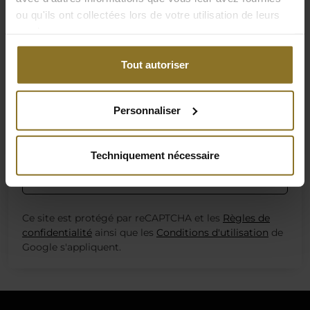
ou qu'ils ont collectées lors de votre utilisation de leurs
Se connecter
services.
Mot de passe oublié ?
Tout autoriser
ou
Personnaliser
Login with Amazon
Techniquement nécessaire
Invité ? Suis ta commande ici
Ce site est protégé par reCAPTCHA et les
Règles de
confidentialité
ainsi que les
Conditions d'utilisation
de
Google s'appliquent.