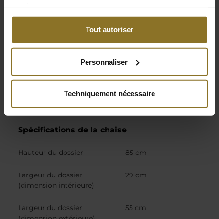
services.
Couleur primaire
Noir
Tout autoriser
Couleur
Noir
Personnaliser
Dimensions
Techniquement nécessaire
Lester
18,75 kg
Spécifications de la chaise
Hauteur du dossier
85 cm
Largeur du dossier
29 cm
(dimension intérieure)
Largeur du dossier
55 cm
(dimension extérieure)