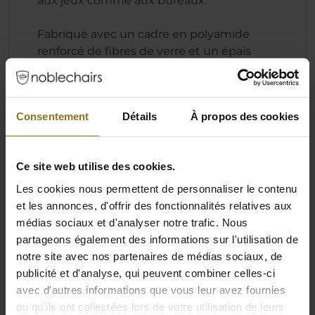
aux jeux comme aux bureaux.
Fabriqué avec un cadre en polyamide
renforcé de fibres de verre et un épais
rembourrage en mousse froide, le DAWN
est conçu pour maximiser la durabilité et
la flexibilité. Le DAWN en similicuir offre un
Consentement
Détails
À propos des cookies
look haut de gamme avec une finition
lisse et professionnelle. Conçu pour
résister à l'usure du temps, ce revêtement
Ce site web utilise des cookies.
durable garantit une expérience d'assise
élégante et confortable qui rehausse tout
Les cookies nous permettent de personnaliser le contenu
environnement de jeu ou de travail.
et les annonces, d'offrir des fonctionnalités relatives aux
médias sociaux et d'analyser notre trafic. Nous
partageons également des informations sur l'utilisation de
notre site avec nos partenaires de médias sociaux, de
Spécification
publicité et d'analyse, qui peuvent combiner celles-ci
avec d'autres informations que vous leur avez fournies
ou qu'ils ont collectées lors de votre utilisation de leurs
Couleur