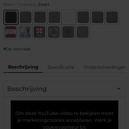
Kleur / Ontwerp:
Zwart
Op voorraad
Beschrijving
Specificatie
Onderscheidingen
Beschrijving
Om deze YouTube-video te bekijken moet
je marketingcookies accepteren. Werk je
cookievoorkeur bij.