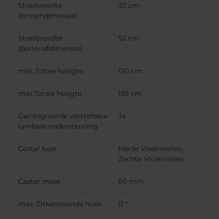
Stoelbreedte
33 cm
(binnendimensie)
Stoelbreedte
52 cm
(buitenafdimensie)
min. Totale hoogte
130 cm
max.Totale hoogte
139 cm
Geïntegreerde verstelbare
Ja
lumbale ondersteuning
Caster type
Harde Vloerwielen,
Zachte Vloerwielen
Caster maat
60 mm
max. Zitkantelende hoek
11 °