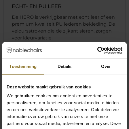
ECHT- EN PU LEER
De HERO is verkrijgbaar met echt leer of een
premium kwaliteit PU lederen bekleding. De
veloursstroken die de zijkant sieren, zorgen
voor kleurvariatie.
Duurzaam, makkelijk schoon te maken,
water-afstotend en ademend
1.5mm PU Leer 1.7mm Echt Leer
Toestemming
Details
Over
Levendige kleurcombinaties
Deze website maakt gebruik van cookies
We gebruiken cookies om content en advertenties te
personaliseren, om functies voor social media te bieden
en om ons websiteverkeer te analyseren. Ook delen we
informatie over uw gebruik van onze site met onze
partners voor social media, adverteren en analyse. Deze