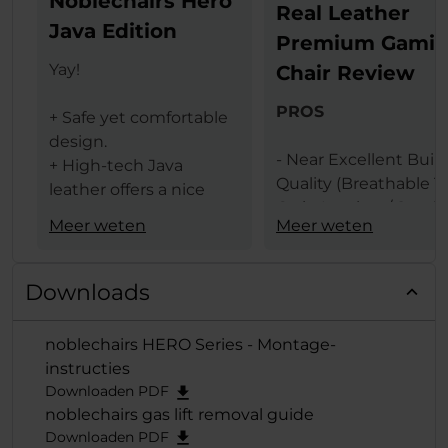
Noblechairs Hero
Real Leather
Java Edition
Premium Gami
Yay!
Chair Review
PROS
+ Safe yet comfortable
design.
- Near Excellent Buil
+ High-tech Java
Quality (Breathable T
leather offers a nice
Grain Leather / Steel
texture.
Meer weten
Meer weten
Frame)
+ The same leather
- Design (Available In 
ensures less heat
Black & Black Red
transfer (conduction)
Downloads
Colors)
between the user and
- Comfort Levels
gaming chair.
noblechairs HERO Series - Montage-
- Large Size
+ Lumbar support
instructies
- Features (Built In
provides comfort and
Downloaden PDF
Lumbar Support /
extends deep from the
noblechairs gas lift removal guide
Adjustable Height / 
backrest when
Downloaden PDF
Adjustable Armrests /