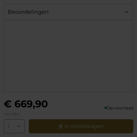
adjusted to the
Degrees Tilt Function
maximum.
Beoordelingen
125 Degrees Backrest
+ A "Big Boy Chair" with
Adjustment)
a maximum weight of
- Removable Head &
150 kilograms.
Back Support Pillows
+ Comes standard with
(Velour Dressed)
head and back cushion.
- Also Available With
+ The overall build
Synthetic, High Tech
quality is solid.
Fabric
- Aluminum Lumbar
Adjuster & Backrest
Lever
€ 669,90
Op voorraad
Incl. btw
In winkelwagen