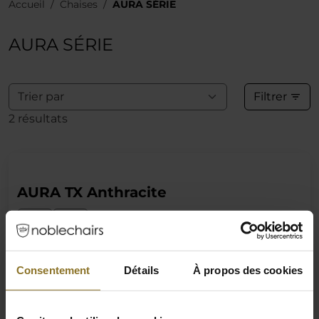
Accueil
Chaises
AURA SÉRIE
AURA SÉRIE
Filtrer
2 résultats
AURA TX Anthracite
469,90 €
Consentement
Détails
À propos des cookies
TVA incluse
En stock