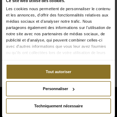
Ce site web utilise des cookies.
Les cookies nous permettent de personnaliser le contenu
et les annonces, d'offrir des fonctionnalités relatives aux
AURA AtmoShell Noir
médias sociaux et d'analyser notre trafic. Nous
partageons également des informations sur l'utilisation de
notre site avec nos partenaires de médias sociaux, de
publicité et d'analyse, qui peuvent combiner celles-ci
519,90 €
avec d'autres informations que vous leur avez fournies
ou qu'ils ont collectées lors de votre utilisation de leurs
TVA incluse
services.
En stock
Tout autoriser
Personnaliser
noblechairs
Techniquement nécessaire
+49 (0)30 8379 95 00
Du lundi au vendredi, de 10 h à 18 h