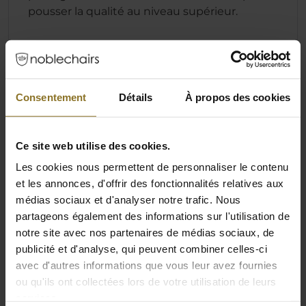
pousser la qualité au niveau supérieur.
Spécification
Consentement
Détails
À propos des cookies
Couleur
Ce site web utilise des cookies.
Couleur primaire
Noir
Les cookies nous permettent de personnaliser le contenu
et les annonces, d'offrir des fonctionnalités relatives aux
Couleur secondaire
Or
médias sociaux et d'analyser notre trafic. Nous
partageons également des informations sur l'utilisation de
Couleur d'oreiller primaire
Or
notre site avec nos partenaires de médias sociaux, de
Couleur
Or
publicité et d'analyse, qui peuvent combiner celles-ci
avec d'autres informations que vous leur avez fournies
ou qu'ils ont collectées lors de votre utilisation de leurs
Dimensions
services.