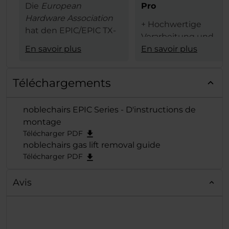
Die
European
Pro
Hardware Association
+ Hochwertige
hat den EPIC/EPIC TX-
Verarbeitung und
Serie von noblechairs
En savoir plus
Materialauswahl
En savoir plus
den begehrten
+ schicke weiße Opti
European Hardware
+ 4D-Armlehne
Award in der
Kategorie
Téléchargements
+ hoher Sitzkomfort
"Best Gaming
+ schneller,
Chair"
verliehen und
noblechairs EPIC Series - D'instructions de
problemloser
der exzellenten Reihe
montage
Zusammenbau
damit erneut die
Télécharger PDF
verdiente Krone
noblechairs gas lift removal guide
aufgesetzt.
Télécharger PDF
Avis