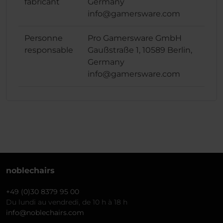
fabricant
Germany
info@gamersware.com
Personne
Pro Gamersware GmbH
responsable
Gaußstraße 1, 10589 Berlin,
Germany
info@gamersware.com
noblechairs
+49 (0)30 8379 95 00
Du lundi au vendredi, de 10 h à 18 h
info@noblechairs.com