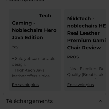
Tech
NikkTech -
Gaming -
noblechairs HE
Noblechairs Hero
Real Leather
Java Edition
Premium Gami
Yay!
Chair Review
PROS
+ Safe yet comfortable
design.
- Near Excellent Buil
+ High-tech Java
Quality (Breathable T
leather offers a nice
Grain Leather / Steel
texture.
En savoir plus
En savoir plus
Frame)
+ The same leather
- Design (Available In 
ensures less heat
Black & Black Red
transfer (conduction)
Téléchargements
Colors)
between the user and